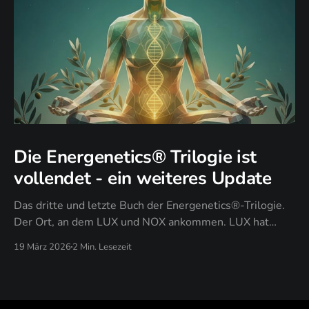
Die Energenetics® Trilogie ist
vollendet - ein weiteres Update
Das dritte und letzte Buch der Energenetics®-Trilogie.
Der Ort, an dem LUX und NOX ankommen. LUX hat
gezeigt: Licht zeigt dein Design. NOX hat durchgesetzt:
19 März 2026
2 Min. Lesezeit
Dunkelheit setzt es durch. PAX antwortet auf die Frage,
die nach all dem übrig bleibt: Was bleibt, wenn du
aufhörst zu kämpfen?