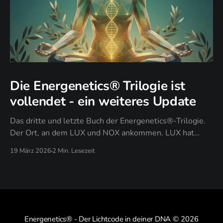
Die Energenetics® Trilogie ist
vollendet - ein weiteres Update
Das dritte und letzte Buch der Energenetics®-Trilogie.
Der Ort, an dem LUX und NOX ankommen. LUX hat
gezeigt: Licht zeigt dein Design. NOX hat durchgesetzt:
19 März 2026
2 Min. Lesezeit
Dunkelheit setzt es durch. PAX antwortet auf die Frage,
die nach all dem übrig bleibt: Was bleibt, wenn du
aufhörst zu kämpfen?
Energenetics® - Der Lichtcode in deiner DNA
© 2026