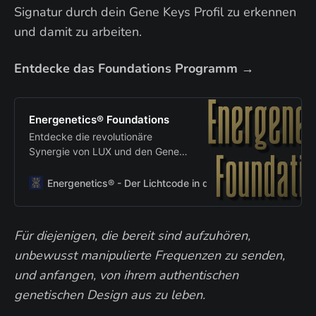
Signatur durch dein Gene Keys Profil zu erkennen
und damit zu arbeiten.
Entdecke das Foundations Programm →
Energenetics® Foundations
Entdecke die revolutionäre
Synergie von LUX und den Gene
Keys – und werde zum souveränen
Gestalter deiner energetischen
Energenetics® - Der Lichtcode in deiner DNA
Atmos Bl
Realität Schluss mit spiritueller
Abhängigkeit. Willkommen in
deiner Souveränität.
Für diejenigen, die bereit sind aufzuhören,
unbewusst manipulierte Frequenzen zu senden,
und anfangen, von ihrem authentischen
genetischen Design aus zu leben.