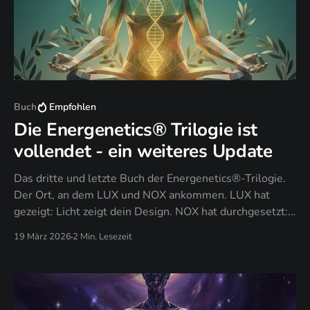
Buch
Empfohlen
Die Energenetics® Trilogie ist
vollendet - ein weiteres Update
Das dritte und letzte Buch der Energenetics®-Trilogie.
Der Ort, an dem LUX und NOX ankommen. LUX hat
gezeigt: Licht zeigt dein Design. NOX hat durchgesetzt:
Dunkelheit setzt es durch. PAX antwortet auf die Frage,
19 März 2026
2 Min. Lesezeit
die nach all dem übrig bleibt: Was bleibt, wenn du
aufhörst zu kämpfen?