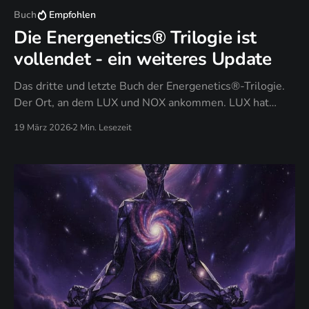
Buch
Empfohlen
Die Energenetics® Trilogie ist
vollendet - ein weiteres Update
Das dritte und letzte Buch der Energenetics®-Trilogie.
Der Ort, an dem LUX und NOX ankommen. LUX hat
gezeigt: Licht zeigt dein Design. NOX hat durchgesetzt:
19 März 2026
2 Min. Lesezeit
Dunkelheit setzt es durch. PAX antwortet auf die Frage,
die nach all dem übrig bleibt: Was bleibt, wenn du
aufhörst zu kämpfen?