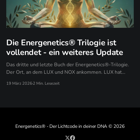
Die Energenetics® Trilogie ist
vollendet - ein weiteres Update
Das dritte und letzte Buch der Energenetics®-Trilogie.
Der Ort, an dem LUX und NOX ankommen. LUX hat
gezeigt: Licht zeigt dein Design. NOX hat durchgesetzt:
19 März 2026
2 Min. Lesezeit
Dunkelheit setzt es durch. PAX antwortet auf die Frage,
die nach all dem übrig bleibt: Was bleibt, wenn du
aufhörst zu kämpfen?
Energenetics® - Der Lichtcode in deiner DNA
© 2026