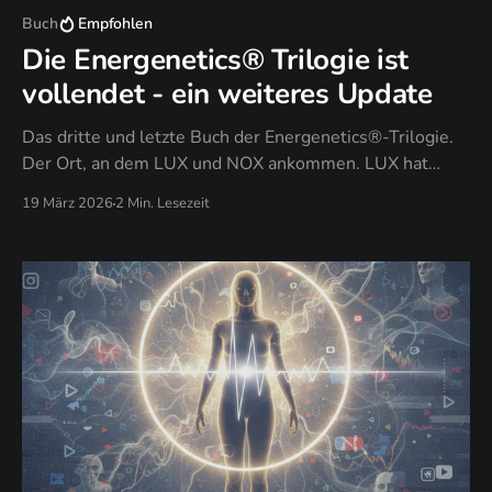
Buch
Empfohlen
Die Energenetics® Trilogie ist
vollendet - ein weiteres Update
Das dritte und letzte Buch der Energenetics®-Trilogie.
Der Ort, an dem LUX und NOX ankommen. LUX hat
gezeigt: Licht zeigt dein Design. NOX hat durchgesetzt:
19 März 2026
2 Min. Lesezeit
Dunkelheit setzt es durch. PAX antwortet auf die Frage,
die nach all dem übrig bleibt: Was bleibt, wenn du
aufhörst zu kämpfen?