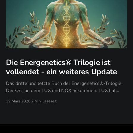
Die Energenetics® Trilogie ist
vollendet - ein weiteres Update
Das dritte und letzte Buch der Energenetics®-Trilogie.
Der Ort, an dem LUX und NOX ankommen. LUX hat
gezeigt: Licht zeigt dein Design. NOX hat durchgesetzt:
19 März 2026
2 Min. Lesezeit
Dunkelheit setzt es durch. PAX antwortet auf die Frage,
die nach all dem übrig bleibt: Was bleibt, wenn du
aufhörst zu kämpfen?